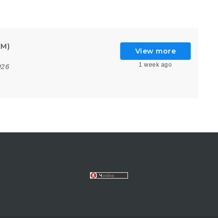
KM)
View more
1 week ago
026