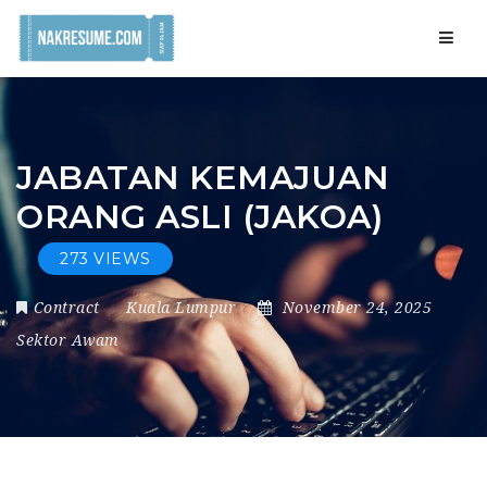
Navig
JABATAN KEMAJUAN
ORANG ASLI (JAKOA)
273 VIEWS
Contract
Kuala Lumpur
November 24, 2025
Sektor Awam